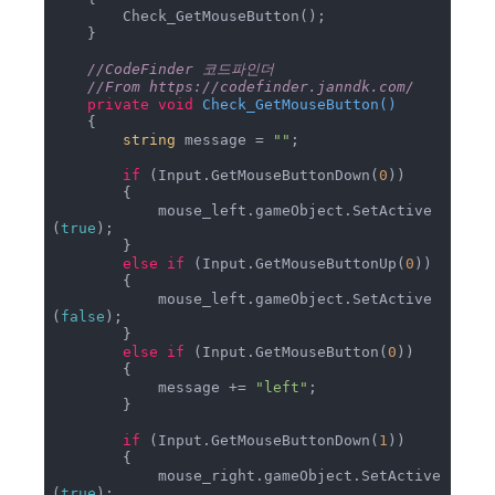
        Check_GetMouseButton();

    }

//CodeFinder 코드파인더
//From https://codefinder.janndk.com/ 
private
void
Check_GetMouseButton
(
)
    {

string
 message = 
""
;

if
 (Input.GetMouseButtonDown(
0
))

        {

            mouse_left.gameObject.SetActive
(
true
);

        }

else
if
 (Input.GetMouseButtonUp(
0
))

        {

            mouse_left.gameObject.SetActive
(
false
);

        }

else
if
 (Input.GetMouseButton(
0
))

        {

            message += 
"left"
;

        }

if
 (Input.GetMouseButtonDown(
1
))

        {

            mouse_right.gameObject.SetActive
(
true
);
