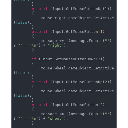
        }

else
if
 (Input.GetMouseButtonUp(
1
))

        {

            mouse_right.gameObject.SetActive
(
false
);

        }

else
if
 (Input.GetMouseButton(
1
))

        {

            message += ((message.Equals(
""
) 
? 
""
 : 
"\n"
) + 
"right"
);

        }

if
 (Input.GetMouseButtonDown(
2
))

        {

            mouse_wheel.gameObject.SetActive
(
true
);

        }

else
if
 (Input.GetMouseButtonUp(
2
))

        {

            mouse_wheel.gameObject.SetActive
(
false
);

        }

else
if
 (Input.GetMouseButton(
2
))

        {

            message += ((message.Equals(
""
) 
? 
""
 : 
"\n"
) + 
"wheel"
);

        }
