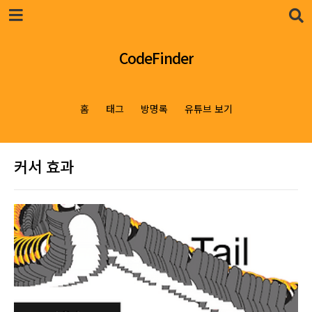
본문 바로가기
CodeFinder
홈
태그
방명록
유튜브 보기
커서 효과