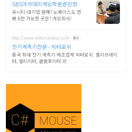
SBS아카데미게임학원권민정
유니티-대기업 원해? 노베이스도 연
봉 6천 가능한 곳은? 게임회사!
http://www.victorruoshui.co.kr
광고
전기계측기전문 - 빅터로쉬
중국 최대 전기 계측기 제조업체 빅터로쉬. 캘리브레이
터, 멀티미터, 클램프미터 외