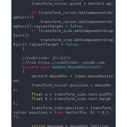
        transform_cursor.pivot = Vector2.up;

if
 (transform_cursor.GetComponent<Gr
aphic>())

            transform_cursor.GetComponent<Gr
aphic>().raycastTarget = 
false
;

if
 (transform_icon.GetComponent<Grap
hic>())

            transform_icon.GetComponent<Grap
hic>().raycastTarget = 
false
;

    }

//CodeFinder 코드파인더
//From https://codefinder.janndk.com/ 
private
void
Update_MousePosition
(
)
    {

        Vector2 mousePos = Input.mousePositi
on;

        transform_cursor.position = mousePo
s;

float
 w = transform_icon.rect.width;

float
 h = transform_icon.rect.heigh
t;

        transform_icon.position = transform_
cursor.position + (
new
 Vector3(w, h) * 
0.5
f
);

string
 message = mousePos.ToString