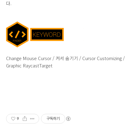
다.
Change Mouse Cursor / 커서 숨기기 / Cursor Customizing /
Graphic RaycastTarget
9
구독하기