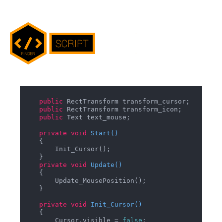
public
 RectTransform transform_cursor;

public
 RectTransform transform_icon;

public
 Text text_mouse;

private
void
Start
(
)
    {

        Init_Cursor();

    }

private
void
Update
(
)
    {

        Update_MousePosition();

    }

private
void
Init_Cursor
(
)
    {

        Cursor.visible = 
false
;
