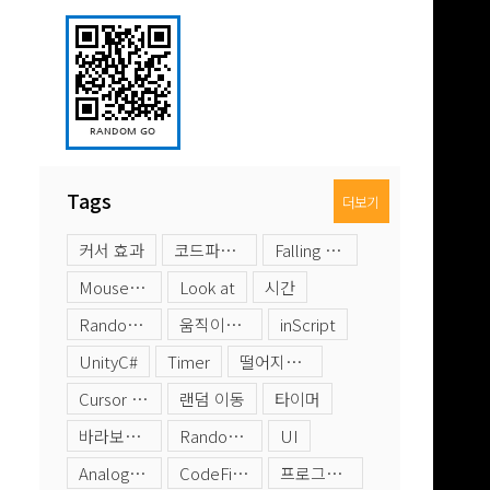
Tags
더보기
커서 효과
코드파인더
Falling Objects
Mouse Input
Look at
시간
RandomItem
움직이는 오브젝트
inScript
UnityC#
Timer
떨어지는 오브젝트
Cursor Moving
랜덤 이동
타이머
바라보게 하기
Random Position
UI
AnalogClock
CodeFinder
프로그래밍