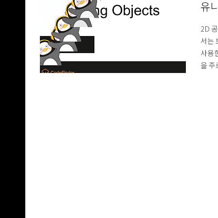
유니
2D 
서는 
사용한
을 주로
보이는
용합니
쉽게 
(Ve
받아서