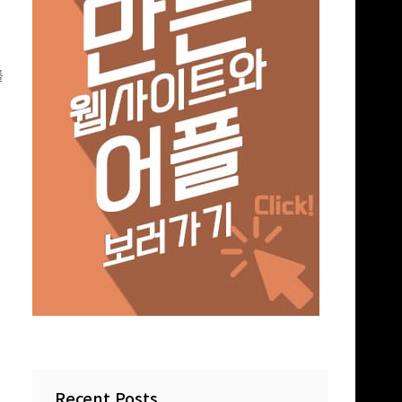
를
서
면
Recent Posts