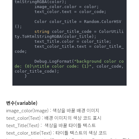
tmlStringRGBA(color);

        image_color.color = color;

        text_color.text = color_code;

        Color color_title = Random.ColorHSV
();

string
 color_title_code = ColorUtili
ty.ToHtmlStringRGBA(color_title);

        text_Title.color = color_title;

        text_color_title.text = color_title_
code;

        Debug.LogFormat(
"background color co
de: {0}\ntitle color code: {1}"
, color_code, 
color_title_code); 

    }  

변수(variable)
image_color(Image) : 색상을 바꿀 배경 이미지
text_color(Text) : 배경 이미지의 색상 코드 표시
text_Title(Text) : 색상을 바꿀 타이틀 텍스트
text_color_title(Text) : 타이틀 텍스트의 색상 코드