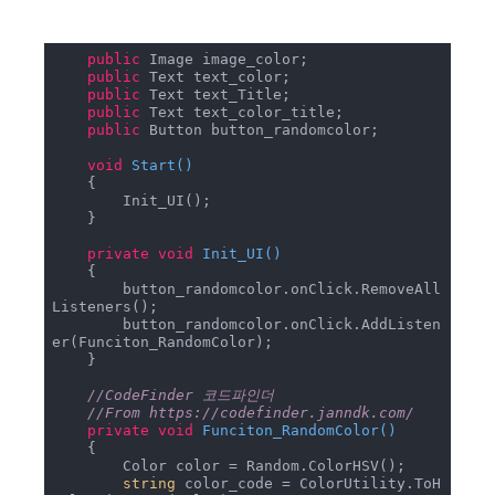
public
 Image image_color;

public
 Text text_color; 

public
 Text text_Title;

public
 Text text_color_title; 

public
 Button button_randomcolor; 

void
Start
(
)
    {

        Init_UI();

    }

private
void
Init_UI
(
)
    {

        button_randomcolor.onClick.RemoveAll
Listeners();

        button_randomcolor.onClick.AddListen
er(Funciton_RandomColor);

    }

//CodeFinder 코드파인더
//From https://codefinder.janndk.com/ 
private
void
Funciton_RandomColor
(
)
    {

        Color color = Random.ColorHSV();

string
 color_code = ColorUtility.ToH