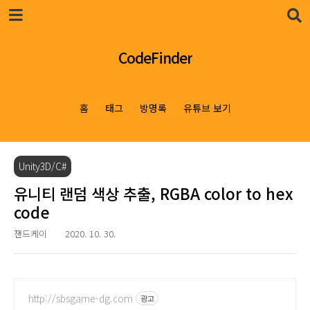
본문 바로가기
CodeFinder
홈
태그
방명록
유튜브 보기
Unity3D/C#
유니티 랜덤 색상 추출, RGBA color to hex
code
잰드케이
2020. 10. 30.
http://sbsgame-dg.com
광고