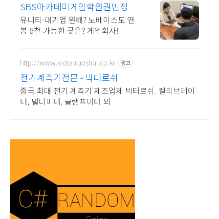
SBS아카데미게임학원권민정
유니티-대기업 원해? 노베이스도 연
봉 6천 가능한 곳은? 게임회사!
http://www.victorruoshui.co.kr
광고
전기계측기전문 - 빅터로쉬
중국 최대 전기 계측기 제조업체 빅터로쉬. 캘리브레이
터, 멀티미터, 클램프미터 외