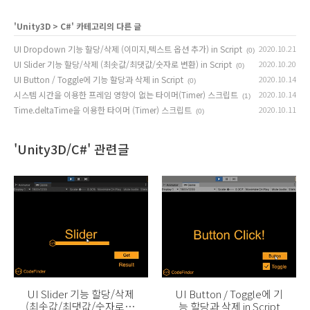
'
Unity3D
>
C#
' 카테고리의 다른 글
UI Dropdown 기능 할당/삭제 (이미지,텍스트 옵션 추가) in Script
2020.10.21
(0)
UI Slider 기능 할당/삭제 (최솟값/최댓값/숫자로 변환) in Script
2020.10.20
(0)
UI Button / Toggle에 기능 할당과 삭제 in Script
2020.10.14
(0)
시스템 시간을 이용한 프레임 영향이 없는 타이머(Timer) 스크립트
2020.10.14
(1)
Time.deltaTime을 이용한 타이머 (Timer) 스크립트
2020.10.11
(0)
'Unity3D/C#' 관련글
UI Slider 기능 할당/삭제
UI Button / Toggle에 기
(최솟값/최댓값/숫자로 변
능 할당과 삭제 in Script