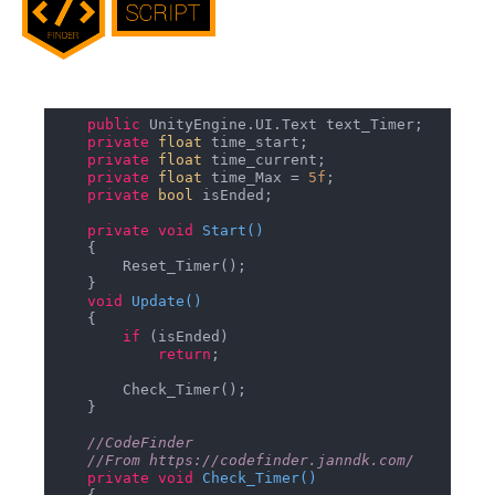
public
 UnityEngine.UI.Text text_Timer;

private
float
 time_start;

private
float
 time_current;

private
float
 time_Max = 
5f
;

private
bool
 isEnded;

private
void
Start
(
)
    {

        Reset_Timer();

    }

void
Update
(
)
    {

if
 (isEnded)

return
;

        Check_Timer();

    }

//CodeFinder
//From https://codefinder.janndk.com/
private
void
Check_Timer
(
)