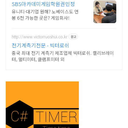
SBS아카데미게임학원권민정
유니티-대기업 원해? 노베이스도 연
봉 6천 가능한 곳은? 게임회사!
http://www.victorruoshui.co.kr
광고
전기계측기전문 - 빅터로쉬
중국 최대 전기 계측기 제조업체 빅터로쉬. 캘리브레이
터, 멀티미터, 클램프미터 외