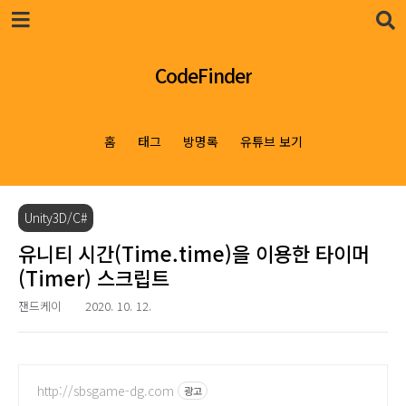
본문 바로가기
CodeFinder
홈
태그
방명록
유튜브 보기
Unity3D/C#
유니티 시간(Time.time)을 이용한 타이머
(Timer) 스크립트
잰드케이
2020. 10. 12.
http://sbsgame-dg.com
광고