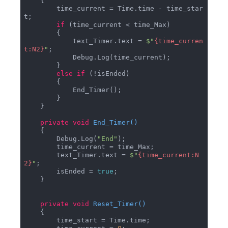
    {

        time_current = Time.time - time_star
t;

if
 (time_current < time_Max)

        {

            text_Timer.text = 
$"
{time_curren
t:N2}
"
;

            Debug.Log(time_current);

        }

else
if
 (!isEnded)

        {

            End_Timer();

        } 

    }

private
void
End_Timer
(
)
    {

        Debug.Log(
"End"
);

        time_current = time_Max;

        text_Timer.text = 
$"
{time_current:N
2}
"
;

        isEnded = 
true
;

    }

private
void
Reset_Timer
(
)
    {

        time_start = Time.time;
