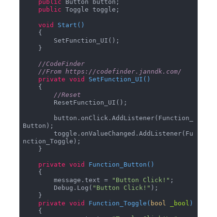
public
 Button button;

public
 Toggle toggle;

void
Start
(
)
    {

        SetFunction_UI();

    }

//CodeFinder
//From https://codefinder.janndk.com/
private
void
SetFunction_UI
(
)
    {

//Reset
        ResetFunction_UI();

        button.onClick.AddListener(Function_
Button);

        toggle.onValueChanged.AddListener(Fu
nction_Toggle);

    }

private
void
Function_Button
(
)
    {

        message.text = 
"Button Click!"
;

        Debug.Log(
"Button Click!"
);

    }

private
void
Function_Toggle
(
bool
 _bool
)
    {
