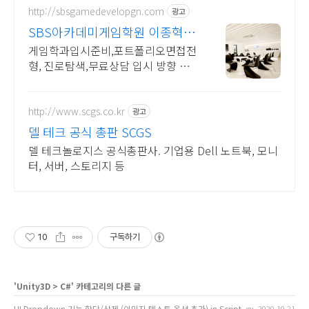
http://sbsgamedevelopgn.com
광고
SBS아카데미게임학원 이종혁 전
형별 준비 전략
게임학과입시준비,포트폴리오면접전
형, 진로탐색,무료상담 입시 방향 틀
리면 1년 날립니다 입시 실패 리스크
부터 잡아드리겠습니다.
http://www.scgs.co.kr
광고
델 테크 공식 총판 SCGS
델 테크놀로지스 공식총판사. 기업용 Dell 노트북, 모니
터, 서버, 스토리지 등
10
구독하기
'
Unity3D
>
C#
' 카테고리의 다른 글
UI Dropdown 기능 할당/삭제 (이미지,텍스트 옵션 추가) in Script
2020.10.21