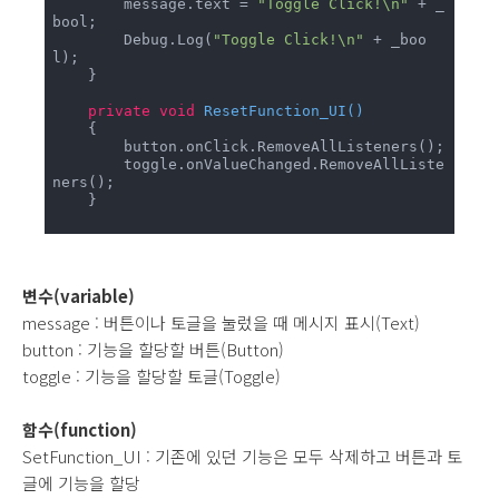
        message.text = 
"Toggle Click!\n"
 + _
bool;

        Debug.Log(
"Toggle Click!\n"
 + _boo
l);

    }

private
void
ResetFunction_UI
(
)
    {

        button.onClick.RemoveAllListeners();

        toggle.onValueChanged.RemoveAllListe
ners();

    }

변수(variable)
message : 버튼이나 토글을 눌렀을 때 메시지 표시(Text)
button : 기능을 할당할 버튼(Button)
toggle : 기능을 할당할 토글(Toggle)
함수(function)
SetFunction_UI : 기존에 있던 기능은 모두 삭제하고 버튼과 토
글에 기능을 할당