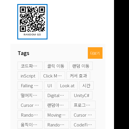
Tags
더보기
코드파인더
클릭 이동
랜덤 이동
inScript
Click Moving
커서 효과
Falling Objects
UI
Look at
시간
떨어지는 오브젝트
DigitalClock
UnityC#
Cursor Moving
랜덤아이템
프로그래밍
Random Color
Moving Objects
Cursor Effect
움직이는 오브젝트
Random Position
CodeFinder