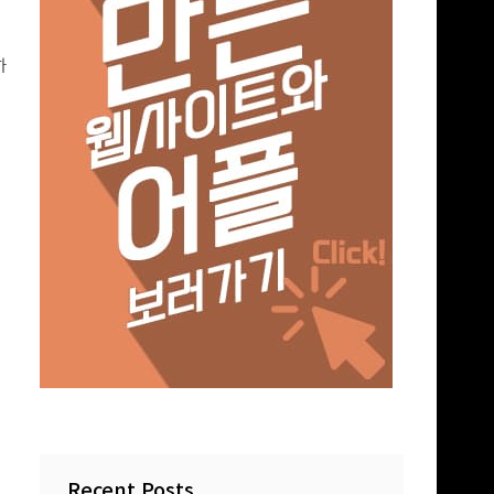
하
서
Recent Posts