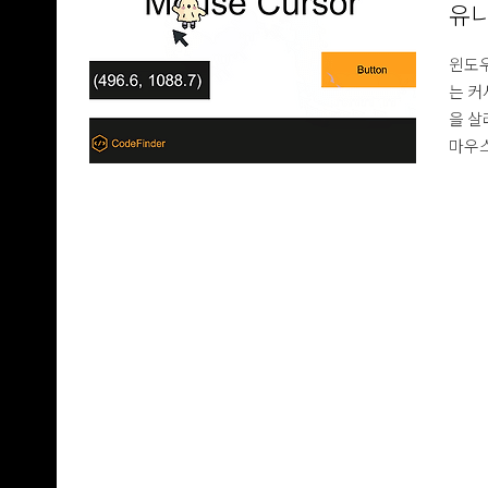
유니
(Mo
윈도우
는 커
을 살
마우스
바꾸는
Pla
랫폼에
표시가
이징이